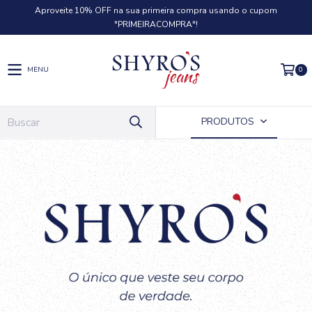
Aproveite 10% OFF na sua primeira compra usando o cupom
"PRIMEIRACOMPRA"!
0
MENU
PRODUTOS