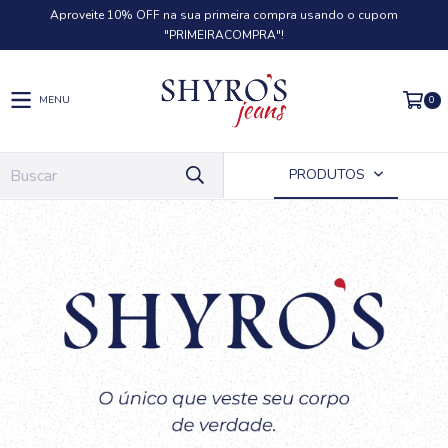
Aproveite 10% OFF na sua primeira compra usando o cupom
"PRIMEIRACOMPRA"!
0
MENU
PRODUTOS