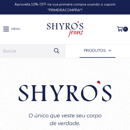
Aproveite 10% OFF na sua primeira compra usando o cupom
"PRIMEIRACOMPRA"!
0
MENU
PRODUTOS