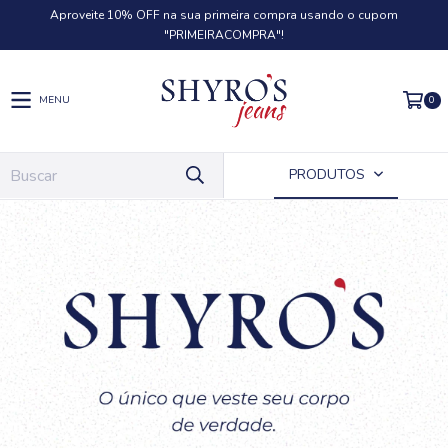
Aproveite 10% OFF na sua primeira compra usando o cupom
"PRIMEIRACOMPRA"!
0
MENU
PRODUTOS