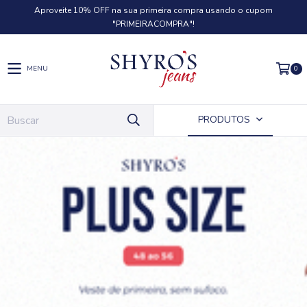
Aproveite 10% OFF na sua primeira compra usando o cupom
"PRIMEIRACOMPRA"!
0
MENU
PRODUTOS