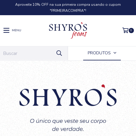
Aproveite 10% OFF na sua primeira compra usando o cupom
"PRIMEIRACOMPRA"!
0
MENU
PRODUTOS