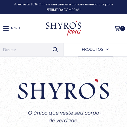
Aproveite 10% OFF na sua primeira compra usando o cupom
"PRIMEIRACOMPRA"!
0
MENU
PRODUTOS