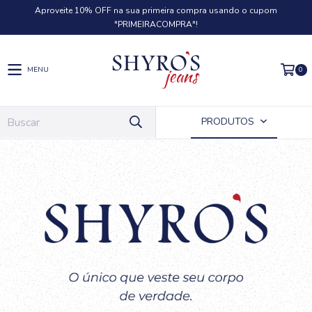
Aproveite 10% OFF na sua primeira compra usando o cupom
"PRIMEIRACOMPRA"!
0
MENU
PRODUTOS